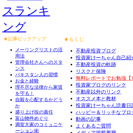
★記事ピックアップ
★もくじ
メーリングリストの活
不動産投資ブログ
用法
投資家けーちゃん自己紹
管理会社さんへのスタ
不動産投資の軌跡
ンス
リスクと保険
パキスタン人の習慣
無料レポートでお勉強【
お金と経験
投資家ブログのリンク
理不尽な法律から家賃
不動産以外のリンク
を守る！
オススメ本と教材
自殺を心配するかどう
投資家けーちゃん読書日
か
盛り上げ役の責任
ハッピー＆リッチなブロ
富山物件めぐり
動画の記事
満室大家のコミュニケ
よくあるご質問
ーション術
メディア掲載履歴