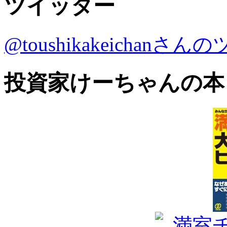
ツイッター
@toushikakeichanさ
投資家けーちゃんの本