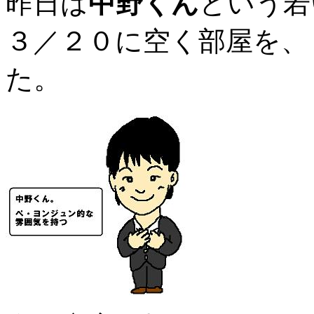
昨日は
中野くん
という若
３／２０に空く部屋を、
た。