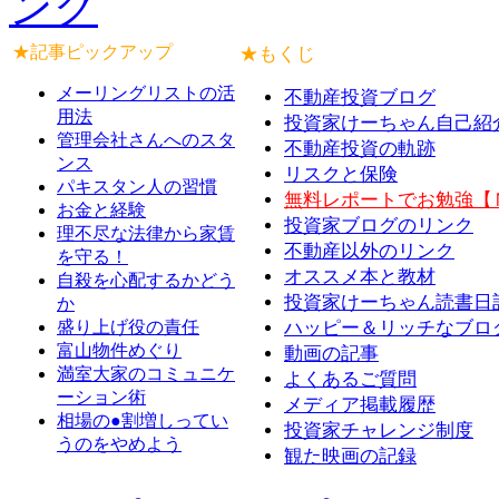
★記事ピックアップ
★もくじ
メーリングリストの活
不動産投資ブログ
用法
投資家けーちゃん自己紹
管理会社さんへのスタ
不動産投資の軌跡
ンス
リスクと保険
パキスタン人の習慣
無料レポートでお勉強【
お金と経験
投資家ブログのリンク
理不尽な法律から家賃
不動産以外のリンク
を守る！
オススメ本と教材
自殺を心配するかどう
投資家けーちゃん読書日
か
盛り上げ役の責任
ハッピー＆リッチなブロ
富山物件めぐり
動画の記事
満室大家のコミュニケ
よくあるご質問
ーション術
メディア掲載履歴
相場の●割増しってい
投資家チャレンジ制度
うのをやめよう
観た映画の記録