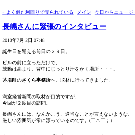
« よく似た利回りで売られている
|
メイン
|
今日からニュージー
長嶋さんに緊張のインタビュー
2010年7月 2日 07:48
誕生日を迎える前日の２９日。
ビルの前に立っただけで、
鼓動は高まり、背中にじっとり汗をかく場所・・・。
茅場町の
さくら事務所
へ、取材に行ってきました。
満室経営新聞の取材が目的ですが、
今回が２度目の訪問。
長嶋さんには、なんかこう、適当なことが言えないような、
厳しい雰囲気が常に漂っているのです。(￣△￣；）