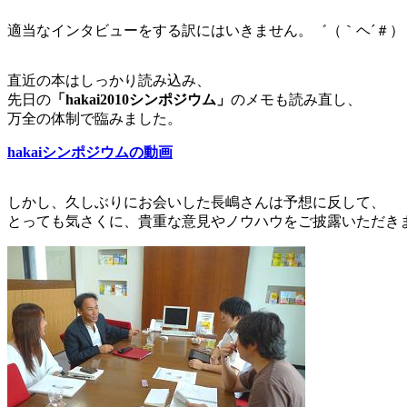
適当なインタビューをする訳にはいきません。゛（｀ヘ´＃）
直近の本はしっかり読み込み、
先日の
「hakai2010シンポジウム」
のメモも読み直し、
万全の体制で臨みました。
hakaiシンポジウムの動画
しかし、久しぶりにお会いした長嶋さんは予想に反して、
とっても気さくに、貴重な意見やノウハウをご披露いただき