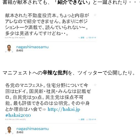
書籍が献本されても、
「紹介できない」
と一蹴されたり・・
マニフェストへの
辛辣な批判
を、ツイッターで公開したり。