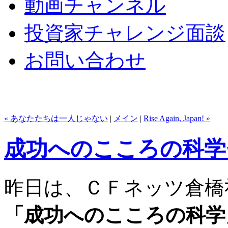
動画チャンネル
投資家チャレンジ面談
お問い合わせ
« あなたたちは一人じゃない
|
メイン
|
Rise Again, Japan! »
成功へのこころの科学
昨日は、ＣＦネッツ倉橋
「成功へのこころの科学