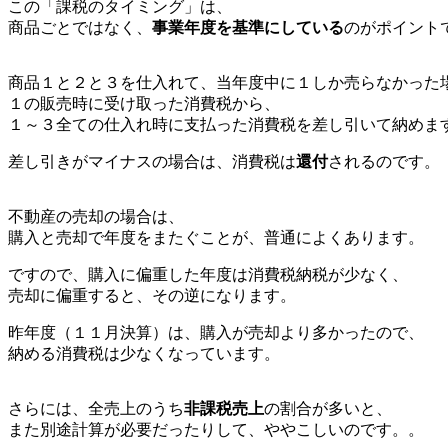
この「課税のタイミング」は、
商品ごとではなく、
事業年度を基準にしている
のがポイント
商品１と２と３を仕入れて、当年度中に１しか売らなかった
１の販売時に受け取った消費税から、
１～３全ての仕入れ時に支払った消費税を差し引いて納めま
差し引きがマイナスの場合は、消費税は
還付
されるのです。
不動産の売却の場合は、
購入と売却で年度をまたぐことが、普通によくあります。
ですので、購入に偏重した年度は消費税納税が少なく、
売却に偏重すると、その逆になります。
昨年度（１１月決算）は、購入が売却より多かったので、
納める消費税は少なくなっています。
さらには、全売上のうち
非課税売上
の割合が多いと、
また別途計算が必要だったりして、ややこしいのです。。