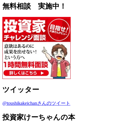
無料相談 実施中！
ツイッター
@toushikakeichanさんのツイート
投資家けーちゃんの本