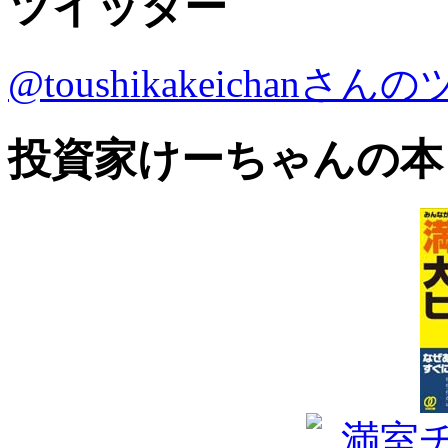
ツイッター
@toushikakeichanさ
投資家けーちゃんの本