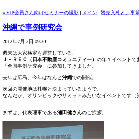
« VIP会員さん向けセミナーの撮影
|
メイン
|
競売入札と、事前
沖縄で事例研究会
2012年7月 2日 09:30
週末は大家検定を運営している、
Ｊ－ＲＥＣ（日本不動産コミュニティー）
の年１イベントで
「全国事例研究会」に参加してきました。
去年は広島、今年はなんと
沖縄
での開催。
次回の開催地は札幌と決まっているようで、
なんだか、オリンピックやサミットみたいなイベントです（
まずは、代表理事である
浦田健さん
のご挨拶。