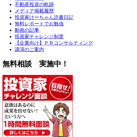
不動産投資の軌跡
メディア掲載履歴
投資家けーちゃん読書日記
無料レポートでお勉強
動画の記事
投資家チャレンジ制度
【企業向け】ＰＲコンサルティング
講演のご案内
無料相談 実施中！