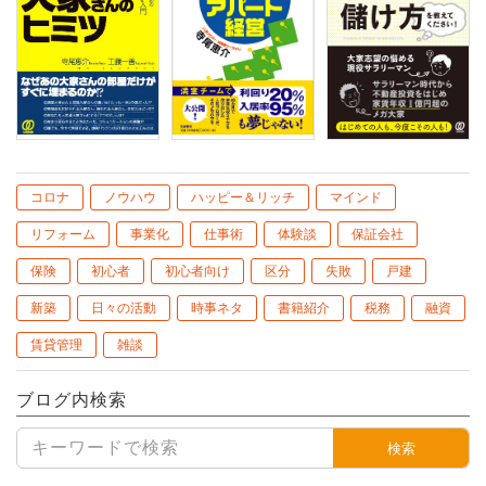
コロナ
ノウハウ
ハッピー＆リッチ
マインド
リフォーム
事業化
仕事術
体験談
保証会社
保険
初心者
初心者向け
区分
失敗
戸建
新築
日々の活動
時事ネタ
書籍紹介
税務
融資
賃貸管理
雑談
ブログ内検索
検索