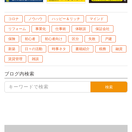
コロナ
ノウハウ
ハッピー＆リッチ
マインド
リフォーム
事業化
仕事術
体験談
保証会社
保険
初心者
初心者向け
区分
失敗
戸建
新築
日々の活動
時事ネタ
書籍紹介
税務
融資
賃貸管理
雑談
ブログ内検索
検索