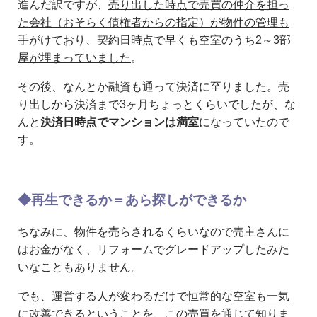
進んだ訳ですが、
売り出した時点で売買の仲介を担っ
た会社（おそらく債権者からの指定）が物件の管理も
手がけており、契約日時点で早くも空室のうち2～3部
屋が埋まっていました
。
その後、なんとか融資も通って決済に至りました。売
り出しから決済まで3ヶ月ちょっとくらいでしたが、な
んと
決済日時点でマンションは満室
になっていたので
す。
◆再生できるか＝あら探しができるか
ちなみに、物件を売らされるくらいなので売主さんに
はお金がなく、リフォームでグレードアップしたみた
いなこともありません。
でも、
運営する人が変わるだけで恒常的な空室も一気
に改善できるということを、この売買を通じて知りま