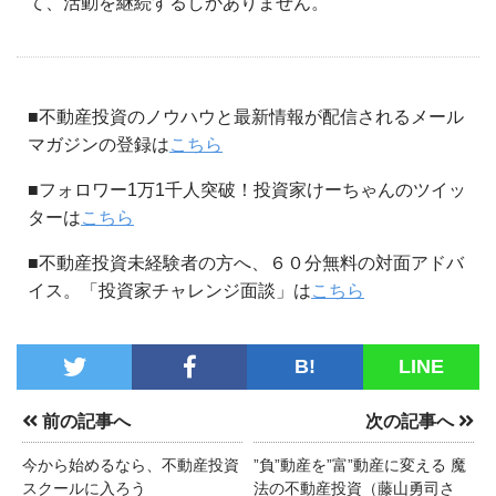
て、活動を継続するしかありません。
■不動産投資のノウハウと最新情報が配信されるメール
マガジンの登録は
こちら
■フォロワー1万1千人突破！投資家けーちゃんのツイッ
ターは
こちら
■不動産投資未経験者の方へ、６０分無料の対面アドバ
イス。「投資家チャレンジ面談」は
こちら
B!
LINE
前の記事へ
次の記事へ
今から始めるなら、不動産投資
”負”動産を”富”動産に変える 魔
スクールに入ろう
法の不動産投資（藤山勇司さ