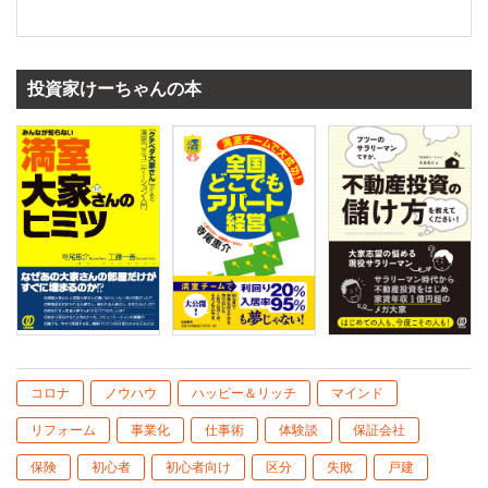
投資家けーちゃんの本
コロナ
ノウハウ
ハッピー＆リッチ
マインド
リフォーム
事業化
仕事術
体験談
保証会社
保険
初心者
初心者向け
区分
失敗
戸建