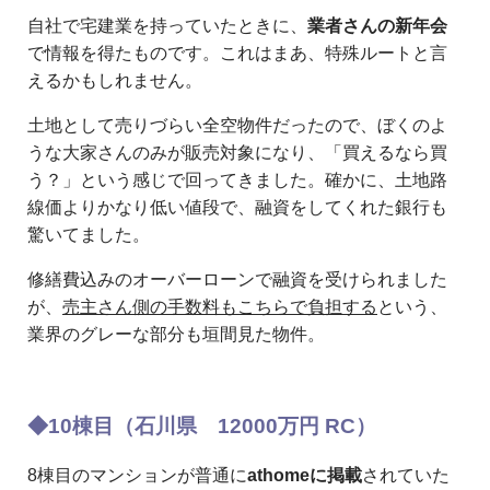
自社で宅建業を持っていたときに、
業者さんの新年会
で情報を得たものです。これはまあ、特殊ルートと言
えるかもしれません。
土地として売りづらい全空物件だったので、ぼくのよ
うな大家さんのみが販売対象になり、「買えるなら買
う？」という感じで回ってきました。確かに、土地路
線価よりかなり低い値段で、融資をしてくれた銀行も
驚いてました。
修繕費込みのオーバーローンで融資を受けられました
が、
売主さん側の手数料もこちらで負担する
という、
業界のグレーな部分も垣間見た物件。
◆10棟目（石川県 12000万円 RC）
8棟目のマンションが普通に
athomeに掲載
されていた