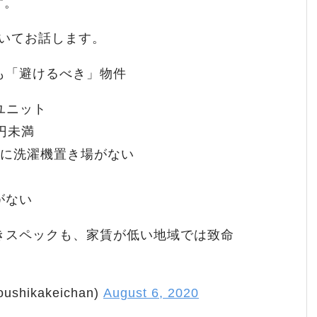
す。
ついてお話します。
も「避けるべき」物件
ユニット
円未満
内に洗濯機置き場がない
がない
きスペックも、家賃が低い地域では致命
hikakeichan)
August 6, 2020