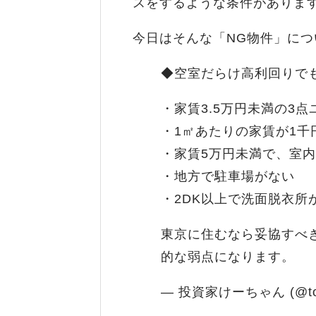
スをするような条件がありま
今日はそんな「NG物件」に
◆空室だらけ高利回りで
・家賃3.5万円未満の3点
・1㎡あたりの家賃が1千
・家賃5万円未満で、室
・地方で駐車場がない
・2DK以上で洗面脱衣所
東京に住むなら妥協すべ
的な弱点になります。
— 投資家けーちゃん (@tous