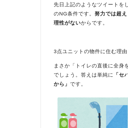
先日上記のようなツイートを
のNG条件です。
努力では超え
理性がない
からです。
3点ユニットの物件に住む理
まさか「トイレの直後に全身
でしょう。答えは単純に
「セ
から」
です。