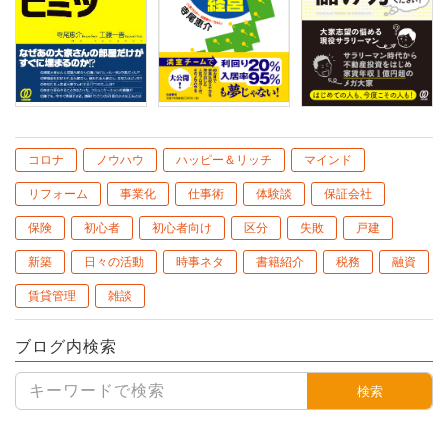
コロナ
ノウハウ
ハッピー＆リッチ
マインド
リフォーム
事業化
仕事術
体験談
保証会社
保険
初心者
初心者向け
区分
失敗
戸建
新築
日々の活動
時事ネタ
書籍紹介
税務
融資
賃貸管理
雑談
ブログ内検索
検索