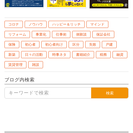
コロナ
ノウハウ
ハッピー＆リッチ
マインド
リフォーム
事業化
仕事術
体験談
保証会社
保険
初心者
初心者向け
区分
失敗
戸建
新築
日々の活動
時事ネタ
書籍紹介
税務
融資
賃貸管理
雑談
ブログ内検索
検索