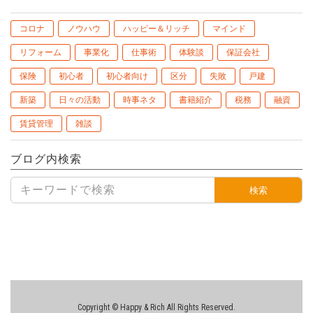
コロナ
ノウハウ
ハッピー＆リッチ
マインド
リフォーム
事業化
仕事術
体験談
保証会社
保険
初心者
初心者向け
区分
失敗
戸建
新築
日々の活動
時事ネタ
書籍紹介
税務
融資
賃貸管理
雑談
ブログ内検索
検索
Copyright © Happy & Rich All Rights Reserved.