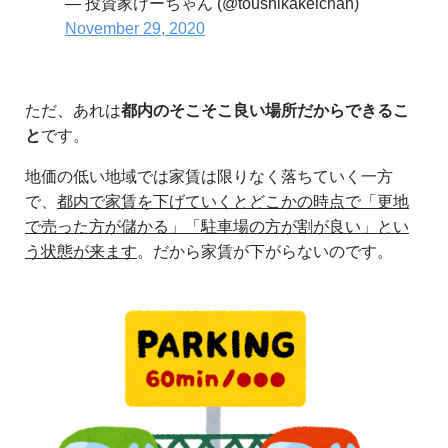
— 投資家けーちゃん (@toushikakeichan)
November 29, 2020
ただ、あれは
都内のそこそこ良い場所だからできるこ
と
です。
地価の低い地域では家賃は限りなく落ちていく一方
で、
都内で家賃を下げていくとどこかの時点で「更地
で売った方が儲かる」「駐車場の方が割が良い」とい
う状態が来ます
。だから家賃が下がらないのです。