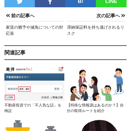
B!
LINE
前の記事へ
次の記事へ
家賃の猶予や減免についての対
滞納保証料を持ち逃げされるリ
応策
スク
関連記事
不動産投資での「不人気な話」を
【特殊な情報源はあるのか？】自
検証
分の取得ルートを紹介