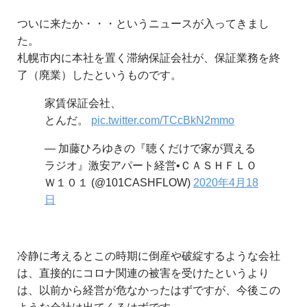
ついに来たか・・・というニュースが入ってきまし
た。
札幌市内に本社を置く滞納保証会社が、保証業務を終
了（廃業）したというものです。
家賃保証会社、
とんだ。
pic.twitter.com/TCcBkN2mmo
— 加藤ひろゆきの『聴くだけで家が買える
ラジオ』激安アパート経営•ＣＡＳＨＦＬＯ
Ｗ１０１ (@101CASHFLOW)
2020年4月18
日
冷静に考えるとこの時期に倒産や破綻するような会社
は、直接的にコロナ関連の被害を受けたというより
は、以前から経営が危なかったはずですが、今後この