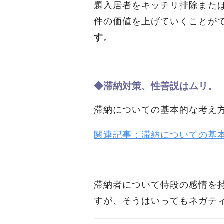
題入居者をキッチリ排除また
件の価値を上げていく
ことが
す
。
◆滞納対策、性善説はムリ。
滞納についての基本的な考え
関連記事：滞納についての基
滞納者について特段の感情を
すが、そうはいってもネガテ