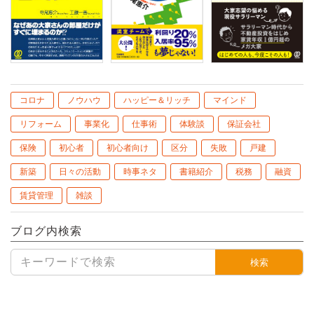
コロナ
ノウハウ
ハッピー＆リッチ
マインド
リフォーム
事業化
仕事術
体験談
保証会社
保険
初心者
初心者向け
区分
失敗
戸建
新築
日々の活動
時事ネタ
書籍紹介
税務
融資
賃貸管理
雑談
ブログ内検索
検索