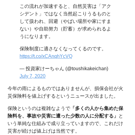
この流れが加速すると、自然災害は「アク
シデント」ではなく当然起こりうるものと
して扱われ、回避（やばい場所や家にすま
ない）や自助努力（貯蓄）が求められるよ
うになります。
保険制度に適さなくなってくるのです。
https://t.co/xCAnqhYcVQ
— 投資家けーちゃん (@toushikakeichan)
July 7, 2020
今年の雨によるものではありませんが、損保会社が火
災保険料を値上げするというニュースが出ました。
保険というのは複雑なようで
「多くの人から集めた保
険料を、事故や災害に遭った少数の人に分配する」
と
いう単純な仕組みで成り立っていますので、これだけ
災害が続けば値上げは当然です。