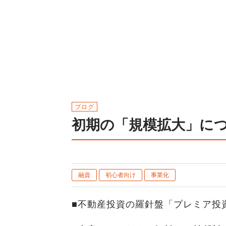
ブログ
初期の「規模拡大」に
融資
初心者向け
事業化
■不動産投資の羅針盤「プレミア投