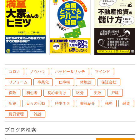
コロナ
ノウハウ
ハッピー＆リッチ
マインド
リフォーム
事業化
仕事術
体験談
保証会社
保険
初心者
初心者向け
区分
失敗
戸建
新築
日々の活動
時事ネタ
書籍紹介
税務
融資
賃貸管理
雑談
ブログ内検索