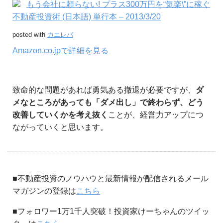
もう会社に頼らない! プラス300万円を“気楽\”に稼ぐ
不動産投資術 (日本語) 単行本 – 2013/3/20
posted with
カエレバ
Amazon.co.jpで詳細を見る
致命的な問題があれば勇気ある撤退が必要ですが、
ダ
メなところがあっても「ダメ出し」で終わらず、どう
改善していくかを考え抜く
ことが、経営力アップにつ
ながっていくと思います。
■不動産投資のノウハウと最新情報が配信されるメール
マガジンの登録は
こちら
■フォロワー1万1千人突破！投資家けーちゃんのツイッ