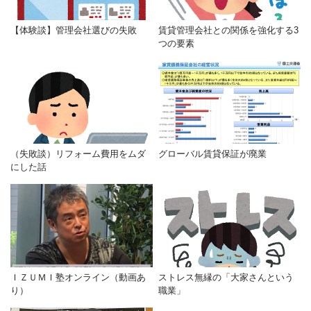
【体験談】管理会社選びの失敗
賃貸管理会社との関係を強化する3
つの要素
（失敗談）リフォーム費用をムダ
グローバル賃貸保証が廃業
にした話
ＩＺＵＭＩ塾オンライン（動画あ
ストレス無縁の「大家さんという
り）
職業」