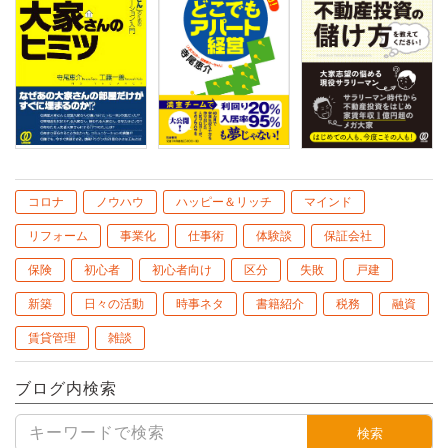
コロナ
ノウハウ
ハッピー＆リッチ
マインド
リフォーム
事業化
仕事術
体験談
保証会社
保険
初心者
初心者向け
区分
失敗
戸建
新築
日々の活動
時事ネタ
書籍紹介
税務
融資
賃貸管理
雑談
ブログ内検索
検索