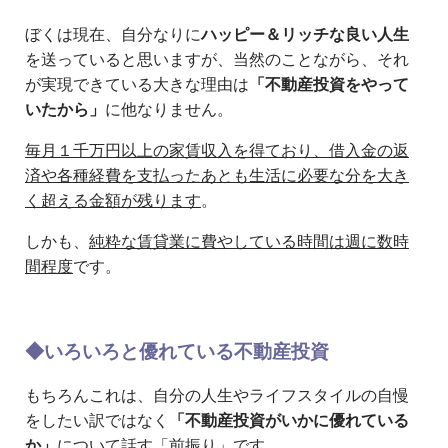
ぼくは現在、自分なりに
ハッピー＆リッチな良い人生
を送っていると思いますが、当然のことながら、それ
が実現できている大きな理由は
「不動産投資をやって
いたから」
に他なりません。
毎月１千万円以上の家賃収入を得ており、借入金の返
済や各種経費を支払ったあとも生活に必要な分を大き
く超える金額が残ります
。
しかも、
純粋な賃貸業に費やしている時間は週に数時
間程度
です。
◆いろいろと優れている不動産投資
もちろんこれは、自分の人生やライフスタイルの自慢
をしたい訳ではなく
「不動産投資がいかに優れている
か」
について話す「前振り」です。