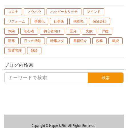
コロナ
ノウハウ
ハッピー＆リッチ
マインド
リフォーム
事業化
仕事術
体験談
保証会社
保険
初心者
初心者向け
区分
失敗
戸建
新築
日々の活動
時事ネタ
書籍紹介
税務
融資
賃貸管理
雑談
ブログ内検索
検索
Copyright © Happy & Rich All Rights Reserved.