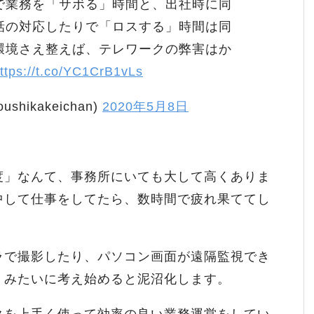
で業務を「サボる」時間と、出社時に同
話の対応したりで「ロスする」時間は同
環境さえ整えば、テレワークの弊害はか
ttps://t.co/YC1CrB1vLs
hikakeichan)
2020年5月8日
度」なんて、事務所にいても大して高くありま
中して仕事をしてたら、数時間で疲れ果ててし
ラで撮影したり、パソコン画面が遠隔監視でき
・みたいに考え始めると泥沼化します。
クを上手く使って効率の良い業務運営をしてい