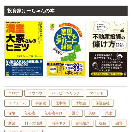
投資家けーちゃんの本
コロナ
ノウハウ
ハッピー＆リッチ
マインド
リフォーム
事業化
仕事術
体験談
保証会社
保険
初心者
初心者向け
区分
失敗
戸建
新築
日々の活動
時事ネタ
書籍紹介
税務
融資