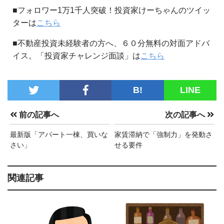
■フォロワー1万1千人突破！投資家けーちゃんのツイッ
ターは
こちら
■不動産投資未経験者の方へ、６０分無料の対面アドバ
イス。「投資家チャレンジ面談」は
こちら
B!
LINE
前の記事へ
次の記事へ
最新版「アパート一棟、買いな
家賃滞納で「強制力」を発動さ
さい」
せる要件
関連記事