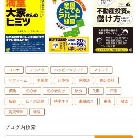
コロナ
ノウハウ
ハッピー＆リッチ
マインド
リフォーム
事業化
仕事術
体験談
保証会社
保険
初心者
初心者向け
区分
失敗
戸建
新築
日々の活動
時事ネタ
書籍紹介
税務
融資
賃貸管理
雑談
ブログ内検索