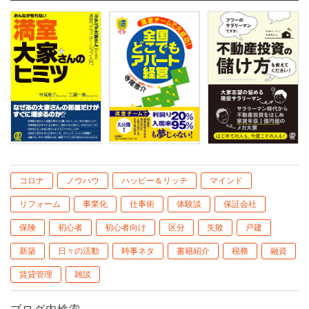
コロナ
ノウハウ
ハッピー＆リッチ
マインド
リフォーム
事業化
仕事術
体験談
保証会社
保険
初心者
初心者向け
区分
失敗
戸建
新築
日々の活動
時事ネタ
書籍紹介
税務
融資
賃貸管理
雑談