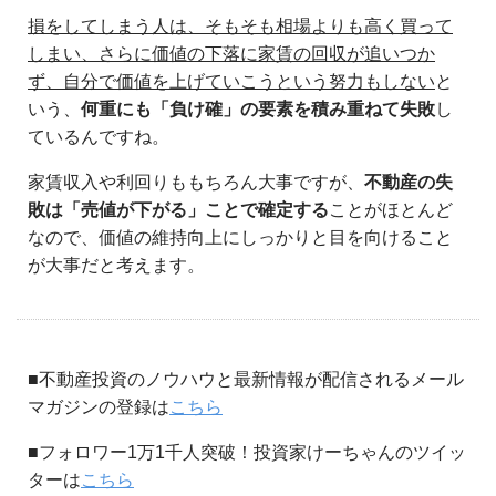
損をしてしまう人は、そもそも相場よりも高く買って
しまい、さらに価値の下落に家賃の回収が追いつか
ず、自分で価値を上げていこうという努力もしない
と
いう、
何重にも「負け確」の要素を積み重ねて失敗
し
ているんですね。
家賃収入や利回りももちろん大事ですが、
不動産の失
敗は「売値が下がる」ことで確定する
ことがほとんど
なので、価値の維持向上にしっかりと目を向けること
が大事だと考えます。
■不動産投資のノウハウと最新情報が配信されるメール
マガジンの登録は
こちら
■フォロワー1万1千人突破！投資家けーちゃんのツイッ
ターは
こちら