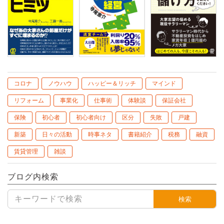
コロナ
ノウハウ
ハッピー＆リッチ
マインド
リフォーム
事業化
仕事術
体験談
保証会社
保険
初心者
初心者向け
区分
失敗
戸建
新築
日々の活動
時事ネタ
書籍紹介
税務
融資
賃貸管理
雑談
ブログ内検索
検索