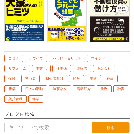
コロナ
ノウハウ
ハッピー＆リッチ
マインド
リフォーム
事業化
仕事術
体験談
保証会社
保険
初心者
初心者向け
区分
失敗
戸建
新築
日々の活動
時事ネタ
書籍紹介
税務
融資
賃貸管理
雑談
ブログ内検索
検索