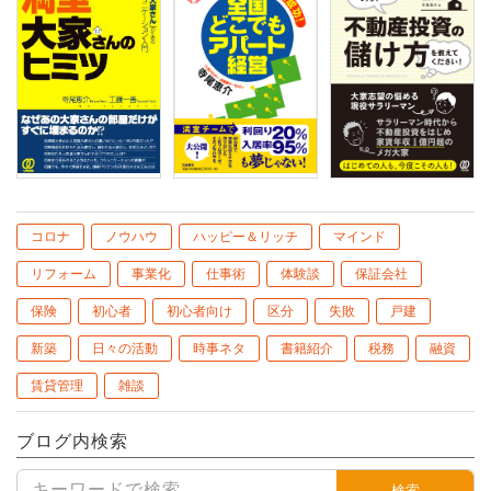
コロナ
ノウハウ
ハッピー＆リッチ
マインド
リフォーム
事業化
仕事術
体験談
保証会社
保険
初心者
初心者向け
区分
失敗
戸建
新築
日々の活動
時事ネタ
書籍紹介
税務
融資
賃貸管理
雑談
ブログ内検索
検索