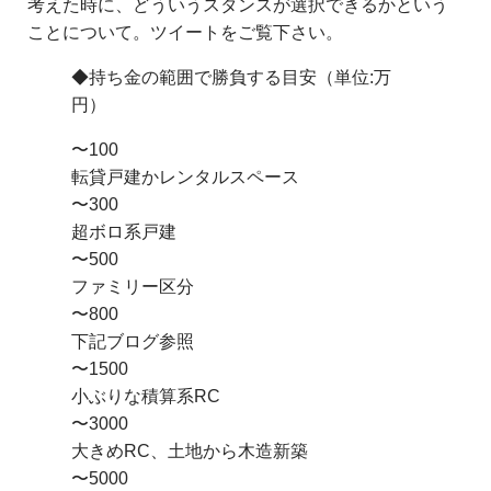
考えた時に、どういうスタンスが選択できるかという
ことについて。ツイートをご覧下さい。
◆持ち金の範囲で勝負する目安（単位:万
円）
〜100
転貸戸建かレンタルスペース
〜300
超ボロ系戸建
〜500
ファミリー区分
〜800
下記ブログ参照
〜1500
小ぶりな積算系RC
〜3000
大きめRC、土地から木造新築
〜5000