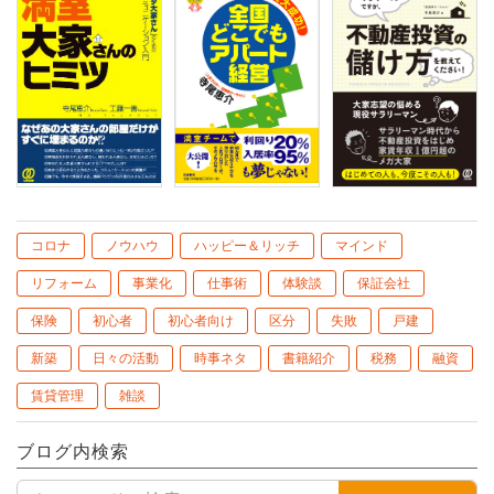
コロナ
ノウハウ
ハッピー＆リッチ
マインド
リフォーム
事業化
仕事術
体験談
保証会社
保険
初心者
初心者向け
区分
失敗
戸建
新築
日々の活動
時事ネタ
書籍紹介
税務
融資
賃貸管理
雑談
ブログ内検索