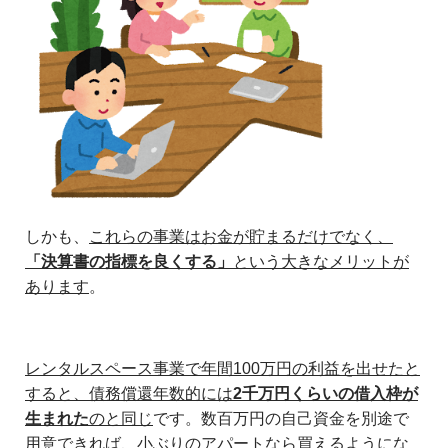
しかも、
これらの事業はお金が貯まるだけでなく、
「決算書の指標を良くする」
という大きなメリットが
あります
。
レンタルスペース事業で年間100万円の利益を出せたと
すると、債務償還年数的には
2千万円くらいの借入枠が
生まれた
のと同じ
です。数百万円の自己資金を別途で
用意できれば、小ぶりのアパートなら買えるようにな