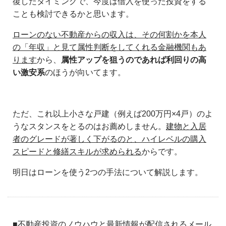
復したタイミングで、今度は借入を使った投資をする
ことも検討できるかと思います。
ローンのない不動産からの収入は、その何割かを本人
の「年収」と見て属性判断をしてくれる金融機関もあ
ります
から、
属性アップを狙うのであれば利回りの高
い激安系
のほうが向いてます。
ただ、これ以上小さな戸建（例えば200万円×4戸）のよ
うなスタンスをとるのはお薦めしません。
建物と入居
者のグレードが著しく下がるのと、ハイレベルの購入
スピードと修繕スキルが求められる
からです。
明日はローンを使う2つの手法について解説します。
■不動産投資のノウハウと最新情報が配信されるメール