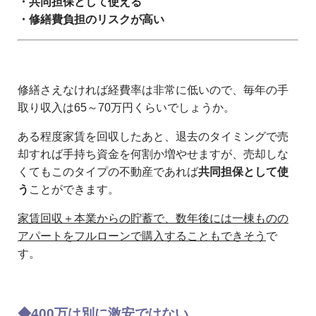
・共同担保として使える
・修繕費負担のリスクが高い
修繕さえなければ経費率は非常に低いので、毎年の手
取り収入は65～70万円くらいでしょうか。
ある程度家賃を回収したあと、退去のタイミングで売
却すれば手持ち資金を何割か増やせますが、売却しな
くてもこのタイプの不動産であれば
共同担保として使
う
ことができます。
家賃回収＋本業からの貯蓄で、数年後には一棟ものの
アパートをフルローンで購入することもできそう
で
す。
◆400万は別に激安ではない