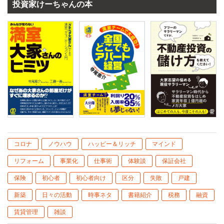
投資家けーちゃんの本
コロナ
ノウハウ
ハッピー＆リッチ
マインド
リフォーム
事業化
仕事術
体験談
保証会社
保険
初心者
初心者向け
区分
失敗
戸建
新築
日々の活動
時事ネタ
書籍紹介
税務
融資
賃貸管理
雑談