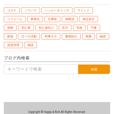
コロナ
ノウハウ
ハッピー＆リッチ
マインド
リフォーム
事業化
仕事術
体験談
保証会社
保険
初心者
初心者向け
区分
失敗
戸建
新築
日々の活動
時事ネタ
書籍紹介
税務
融資
賃貸管理
雑談
ブログ内検索
検索
Copyright © Happy & Rich All Rights Reserved.