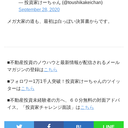
— 投資家けーちゃん (@toushikakeichan)
September 28, 2020
メガ大家の道も、最初は白っぽい決算書からです。
■不動産投資のノウハウと最新情報が配信されるメール
マガジンの登録は
こちら
■フォロワー1万1千人突破！投資家けーちゃんのツイッ
ターは
こちら
■不動産投資未経験者の方へ、６０分無料の対面アドバ
イス。「投資家チャレンジ面談」は
こちら
B!
LINE