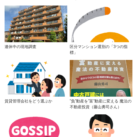
連休中の現地調査
区分マンション選別の「3つの指
標」
賃貸管理会社をどう選ぶか
”負”動産を”富”動産に変える 魔法の
不動産投資（藤山勇司さん）