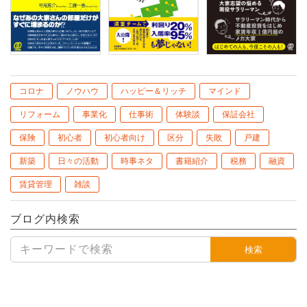
コロナ
ノウハウ
ハッピー＆リッチ
マインド
リフォーム
事業化
仕事術
体験談
保証会社
保険
初心者
初心者向け
区分
失敗
戸建
新築
日々の活動
時事ネタ
書籍紹介
税務
融資
賃貸管理
雑談
ブログ内検索
検索