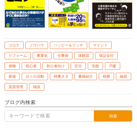
コロナ
ノウハウ
ハッピー＆リッチ
マインド
リフォーム
事業化
仕事術
体験談
保証会社
保険
初心者
初心者向け
区分
失敗
戸建
新築
日々の活動
時事ネタ
書籍紹介
税務
融資
賃貸管理
雑談
ブログ内検索
検索