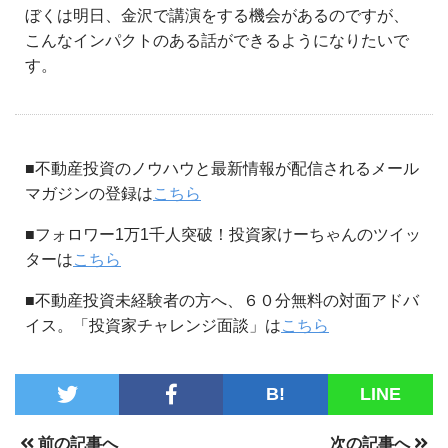
ぼくは明日、金沢で講演をする機会があるのですが、
こんなインパクトのある話ができるようになりたいで
す。
■不動産投資のノウハウと最新情報が配信されるメール
マガジンの登録は
こちら
■フォロワー1万1千人突破！投資家けーちゃんのツイッ
ターは
こちら
■不動産投資未経験者の方へ、６０分無料の対面アドバ
イス。「投資家チャレンジ面談」は
こちら
B!
LINE
前の記事へ
次の記事へ