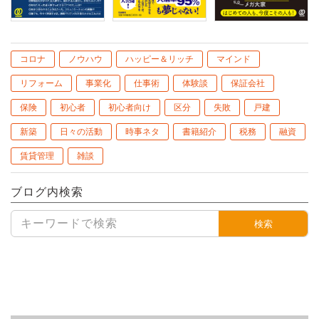
コロナ
ノウハウ
ハッピー＆リッチ
マインド
リフォーム
事業化
仕事術
体験談
保証会社
保険
初心者
初心者向け
区分
失敗
戸建
新築
日々の活動
時事ネタ
書籍紹介
税務
融資
賃貸管理
雑談
ブログ内検索
検索