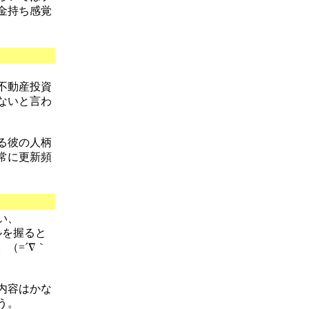
金持ち感覚
不動産投資
ないと言わ
る彼の人柄
常に更新頻
い、
ルを握ると
（=´∇｀
内容はかな
う。