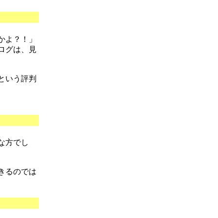
かよ？！」
ログは、見
という評判
な方でし
きるのでは