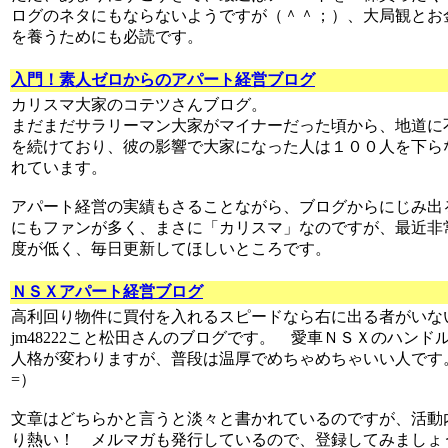
ログのネタにもならないようですが（＾＾；）、大局観とお
を養うためにも必読です。
入門！素人ゼロからのアパート経営ブログ
カリスマ大家のコテツさんブログ。
まだまだサラリーマン大家がマイナーだった頃から、地道に
を続けており、彼の影響で大家になった人は１００人を下ら
れています。
アパート経営の実績もさることながら、ブログからにじみ出
にもファンが多く、まさに「カリスマ」なのですが、最近非
度が低く、毎日更新してほしいところです。
ＮＳＸアパート経営ブログ
高利回り物件に買付を入れるスピードなら右に出る者がいな
jm48222こと松田さんのブログです。 愛車ＮＳＸのハンド
人格が変わりますが、普段は温厚でめちゃめちゃいい人です。
=）
文章はどちらかと言うと淡々と書かれているのですが、活動
り熱い！ メルマガも発行しているので、登録してみましょ