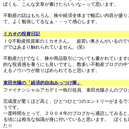
ぼくも、こんな文章が書けたらいいな～って思います。
不動産の話はもちろん、株や経済全体まで幅広い内容が盛り
て、よく勉強してるなぁ・・って感心します。
ミカオの投資日記
ＩＱ不動産投資家のミカオさん。 超若い奥さんがいるので
グではあまり触れられていません。(笑)
不動産だけでなく、株や商品取引についても書かれています
的な投資感を養うにも良いですし、数多い不動産ブログの中
えるノウハウが散りばめられてると思います。
束田光陽の「経済的自由みっつけ隊」
ファイナンシャルアカデミー執行役員、束田光陽さんのブロ
完成度が驚くほど高く、ひとつひとつのエントリーがまるで
うです。
一度時間をとって、２００４年のブログから通読してみると
る頃には相当な知識が身に付いていると思います。 ぼくも
た☆