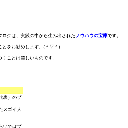
ブログは、実践の中から生み出された
ノウハウの宝庫
です。
とをお勧めします。(＾▽＾)
つくことは嬉しいものです。
代表）のブ
たスゴイ人
らいではブ