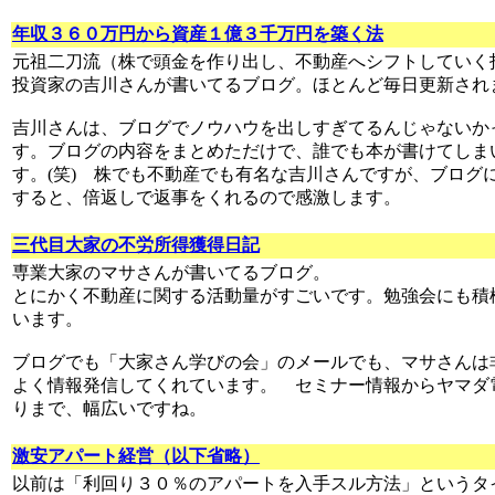
年収３６０万円から資産１億３千万円を築く法
元祖二刀流（株で頭金を作り出し、不動産へシフトしていく
投資家の吉川さんが書いてるブログ。ほとんど毎日更新され
吉川さんは、ブログでノウハウを出しすぎてるんじゃないか
す。ブログの内容をまとめただけで、誰でも本が書けてしま
す。(笑) 株でも不動産でも有名な吉川さんですが、ブログ
すると、倍返しで返事をくれるので感激します。
三代目大家の不労所得獲得日記
専業大家のマサさんが書いてるブログ。
とにかく不動産に関する活動量がすごいです。勉強会にも積
います。
ブログでも「大家さん学びの会」のメールでも、マサさんは
よく情報発信してくれています。 セミナー情報からヤマダ
りまで、幅広いですね。
激安アパート経営（以下省略）
以前は「利回り３０％のアパートを入手スル方法」というタ