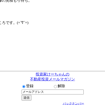
修の見積もり待ち。
す。(=´∇`=)
投資家けーちゃんの
不動産投資メールマガジン
登録
解除
バックナンバー