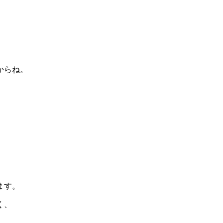
からね。
ます。
く、