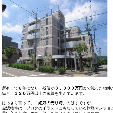
所有して８年になり、残債が
３，３００万円
まで減った物件
毎月、
１２０万円
以上の家賃を生んでいます。
はっきり言って、
「絶好の売り時」
のはずですが、
金沢物件は、ブログのイラストにもなっている旗艦マンショ