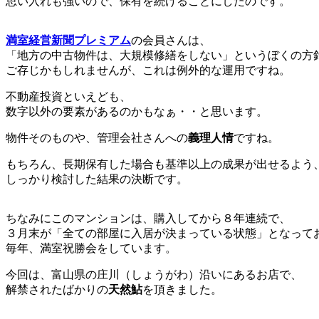
思い入れも強いので、保有を続けることにしたのです。
満室経営新聞プレミアム
の会員さんは、
「地方の中古物件は、大規模修繕をしない」というぼくの方
ご存じかもしれませんが、これは例外的な運用ですね。
不動産投資といえども、
数字以外の要素があるのかもなぁ・・と思います。
物件そのものや、管理会社さんへの
義理人情
ですね。
もちろん、長期保有した場合も基準以上の成果が出せるよう
しっかり検討した結果の決断です。
ちなみにこのマンションは、購入してから８年連続で、
３月末が「全ての部屋に入居が決まっている状態」となって
毎年、満室祝勝会をしています。
今回は、富山県の庄川（しょうがわ）沿いにあるお店で、
解禁されたばかりの
天然鮎
を頂きました。