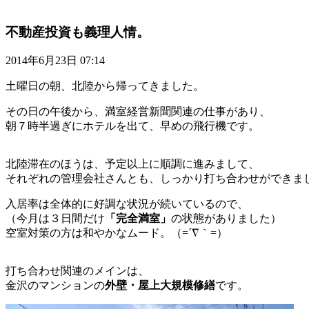
不動産投資も義理人情。
2014年6月23日 07:14
土曜日の朝、北陸から帰ってきました。
その日の午後から、満室経営新聞関連の仕事があり、
朝７時半過ぎにホテルを出て、早めの飛行機です。
北陸滞在のほうは、予定以上に順調に進みまして、
それぞれの管理会社さんとも、しっかり打ち合わせができま
入居率は全体的に好調な状況が続いているので、
（今月は３日間だけ
「完全満室」
の状態がありました）
空室対策の方は和やかなムード。（=´∇｀=）
打ち合わせ関連のメインは、
金沢のマンションの
外壁・屋上大規模修繕
です。