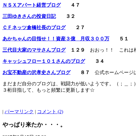
ＮＳＸアパート経営ブログ
４７
三田ゆきさんの投資日記
３２
ＣＦネッツ倉橋社長のブログ
２７
あかちゃんの目指せ！！資産３億 月収３００万
５１
三代目大家のマサさんブログ
１２９
おおっ！！ これは
キャッシュフロー１０１さんのブログ
３４
お宝不動産の沢孝史さんブログ
８７
公式ホームページは
まだまだ自分のブログは、戦闘力が低いようです。（；＿
３桁目指して、もっと頻繁に更新します☆
|
パーマリンク
|
コメント (2)
やっぱり来たか・・・。