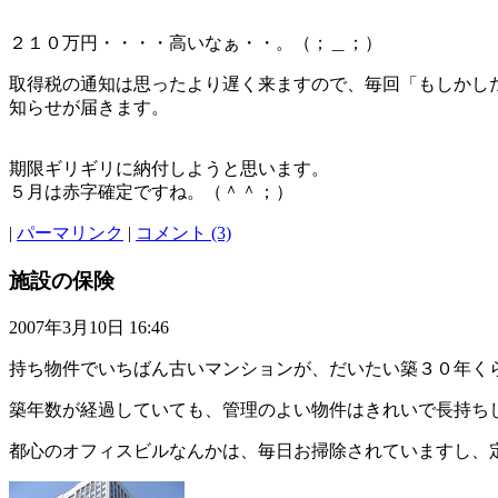
２１０万円・・・・高いなぁ・・。（；＿；）
取得税の通知は思ったより遅く来ますので、毎回「もしかした
知らせが届きます。
期限ギリギリに納付しようと思います。
５月は赤字確定ですね。（＾＾；）ゞ
|
パーマリンク
|
コメント (3)
施設の保険
2007年3月10日 16:46
持ち物件でいちばん古いマンションが、だいたい築３０年く
築年数が経過していても、管理のよい物件はきれいで長持ち
都心のオフィスビルなんかは、毎日お掃除されていますし、