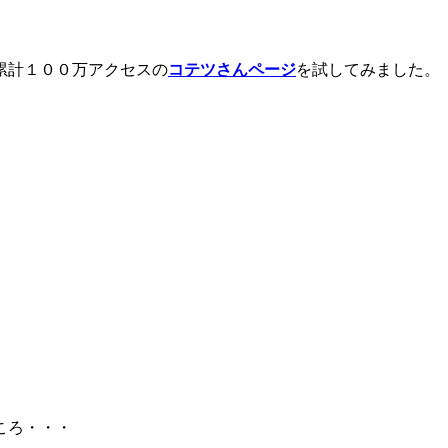
累計１００万アクセスの
コテツさんページ
を試してみました。
ころ・・・