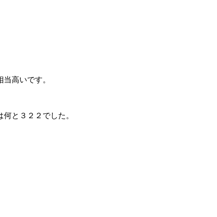
相当高いです。
何と３２２でした。
；）