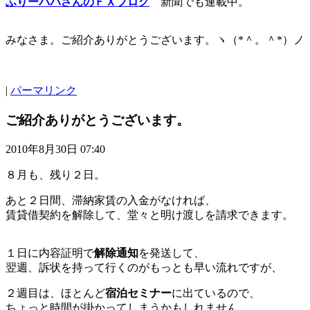
ふりーパパさんのＦＸブログ
新聞でも連載中。
みなさま。ご紹介ありがとうございます。ヽ（*＾。＾*）ノ
|
パーマリンク
ご紹介ありがとうございます。
2010年8月30日 07:40
８月も、残り２日。
あと２日間、滞納家賃の入金がなければ、
賃貸借契約を解除して、堂々と明け渡しを請求できます。
１日に内容証明で
解除通知
を発送して、
翌週、訴状を持って行くのがもっとも早い流れですが、
２週目は、ほとんど
宿泊セミナー
に出ているので、
ちょっと時間が掛かってしまうかもしれません。