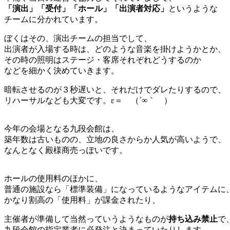
「演出」「受付」「ホール」「出演者対応」
というような
チームに分かれています。
ぼくはその、演出チームの担当でして、
出演者が入場する時は、どのような音楽を掛けようかとか、
その時の照明はステージ・客席それぞれどうするのか
などを細かく決めていきます。
暗転させるのが３秒遅いと、それだけでダレたりするので、
リハーサルなども大変です。ε＝ （´∞｀ ）
今年の会場となる九段会館は、
築年数は古いものの、立地の良さからか人気が高いようで、
なんとなく殿様商売っぽいです。
ホールの使用料のほかに、
普通の施設なら「標準装備」になっているようなアイテムに
かなり割高の「使用料」が課金されたり、
主催者が準備して当然っていうようなものが
持ち込み禁止
で
九段会館の指定業者に必発注と決まっていたりします。