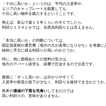
「十分に高いか」というのは、平均の入居率や、
エリアのキャップレートを勘案しても、
十分に高い物件を購入するということです。
例えば、富山で築１５年くらいのＲＣでしたら、
利回り１３％とかでは、全然高利回りとは言えません。
「本当に高いか」の判断については、
固定資産税や運営費（地方の方が高率になりがち）を考慮に
純粋に手元に残る利回りが高いのかどうか。
特に、他に面積あたりの賃料の安さは、
地方のアパート経営を、経費で圧迫するので注意です。
最後に「ずっと高いか」は分かりやすくて、
入居率や家賃の低下が少なく、利回りを維持できるかどうか
将来の
価値の下落を先食い
してるだけでは
高い利回りの、意味がありません。