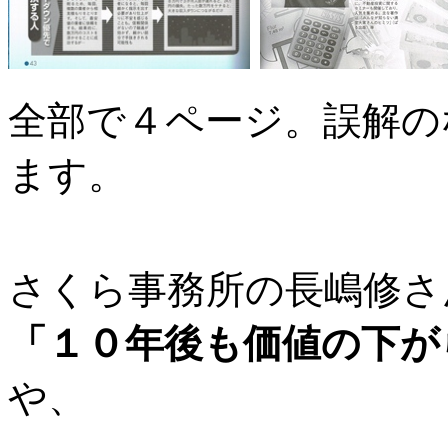
全部で４ページ。誤解の
ます。
さくら事務所の長嶋修さ
「１０年後も価値の下が
や、