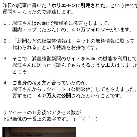
昨日の記事に書いた
「ホリエモンに引用された」
という件で
質問をもらったので詳述します。
１．堀江さんはtwitterで積極的に発言をしまして、
国内トップ（たぶん）の、４０万フォロワーがいます。
２．「新聞などの紙媒体情報は、ネットの無料情報に取って
代わられる」という持論をお持ちです。
３．そこで、満室経営新聞のサイトをtwitterの機能を利用し
堀江さんに送った（読んでもらえるような工夫はしまし
ところ、
４．ご自身の考え方と合っていたのか、
堀江さんからリツイート（公開返信）してもらえました
要するに、
４０万人に公開
されたということです。
リツイートの５分後のアクセス数が、
下記画像の一番上の数字です。（゜▽゜；）