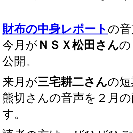
財布の中身レポート
の音
今月が
ＮＳＸ松田さん
の
公開。
来月が
三宅耕二さん
の短
熊切さんの音声を２月の
す。