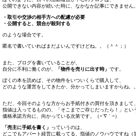
公開できない内容が続いた時に、なかなか記事にできません
・取引や交渉の相手方への配慮が必要
・公開すると、競合が殺到する
のような場合です。
匿名で書いていればまだよいんですけどね。。（＾＾；）
また、ブログを書いていることが、
自分に不利に働くのが、
「物件を売りに出す時」
です。
ぼくの本を読めば、その物件をいついくらで購入して、
どのような運営をしてきたか、分かってしまいますからね。
ただ、今回そのような方からお手紙付きの買付を頂きまして
指値は入ってるものの、「そこまでご存じだったら！」とい
価格承諾方向に、向かっている次第です。（=´∇｀=）
「売主に手紙を書く」
っていうのは、
どこでもアパート経営に載ってる、指値のノウハウですね（