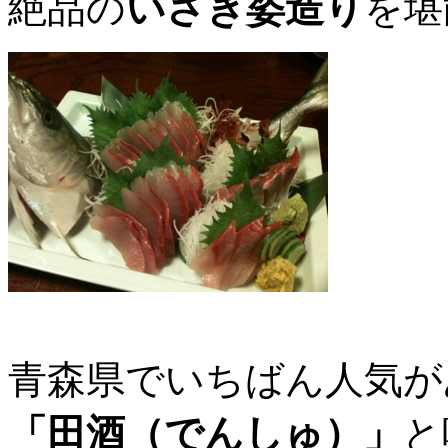
絶品の
いさき姿造り
を堪
青森県でいちばん人気が
「田酒（でんしゅ）」
と