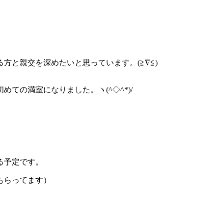
と親交を深めたいと思っています。(≧∇≦)
の満室になりました。ヽ(^◇^*)/
る予定です。
もらってます）