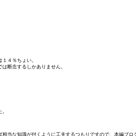
は１４％ちょい。
では断念するしかありません。
。
た。
ば相当な知識が付くように工夫するつもりですので、本編ブロ